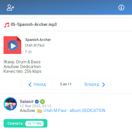
05-Spanish-Archer.mp3
Spanish Archer
Utah M.Paul
mp3
7:31
Жанр: Drum & Bass
Альбом: Dedication
Качество: 256 kbps
Назад
Вперед
5 из 11
Selenit
12 Янв 2025, 03:13
Альбом:
Utah M.Paul - album DEDICATION
Скачать
13.77 Мб