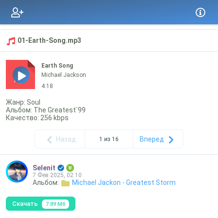
01-Earth-Song.mp3
Earth Song
Michael Jackson
mp3
4:18
Жанр: Soul
Альбом: The Greatest`99
Качество: 256 kbps
Назад
Вперед
1 из 16
Selenit
7 Фев 2025, 02:10
Альбом:
Michael Jackon - Greatest Storm
Скачать
7.89 Мб