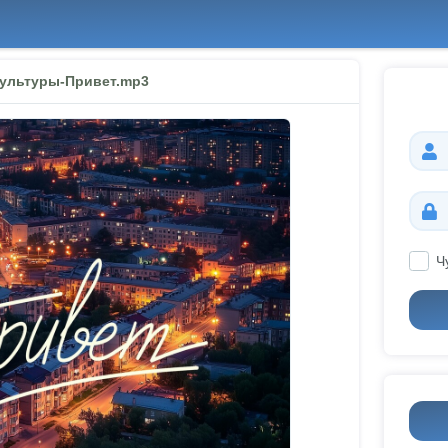
ультуры-Привет.mp3
Ч