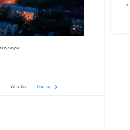
За
а культуры
Вперед
92 из 106