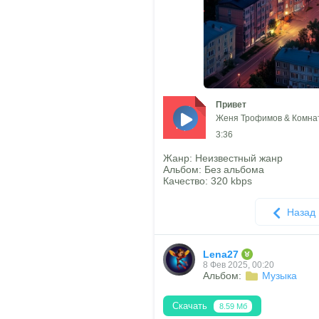
Привет
Женя Трофимов & Комнат
mp3
3:36
Жанр: Неизвестный жанр
Альбом: Без альбома
Качество: 320 kbps
Назад
Lena27
8 Фев 2025, 00:20
Альбом:
Музыка
Скачать
8.59 Мб