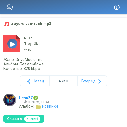
troye-sivan-rush.mp3
Rush
Troye Sivan
mp3
2:36
Жанр: DriveMusic.me
Альбом: Без альбома
Качество: 320 kbps
Назад
Вперед
6 из 8
Lena27
11 Фев 2025, 11:41
Альбом:
Новинки
Скачать
6.14 Мб