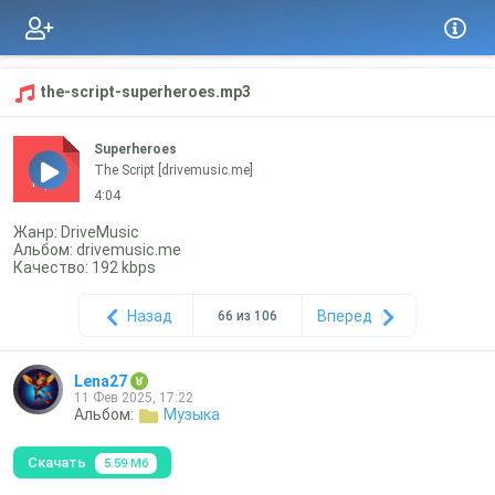
the-script-superheroes.mp3
Superheroes
The Script [drivemusic.me]
mp3
4:04
Жанр: DriveMusic
Альбом: drivemusic.me
Качество: 192 kbps
Назад
Вперед
66 из 106
Lena27
11 Фев 2025, 17:22
Альбом:
Музыка
Скачать
5.59 Мб