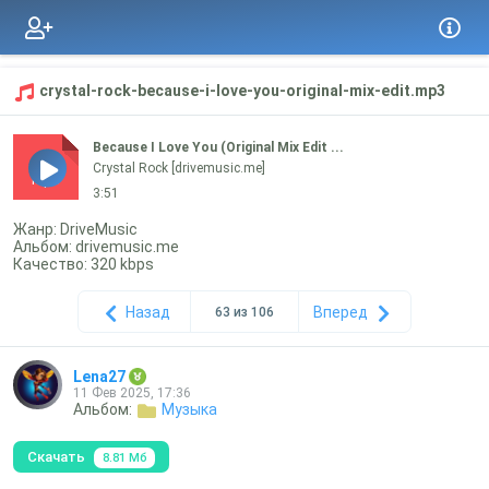
crystal-rock-because-i-love-you-original-mix-edit.mp3
Because I Love You (Original Mix Edit ...
Crystal Rock [drivemusic.me]
mp3
3:51
Жанр: DriveMusic
Альбом: drivemusic.me
Качество: 320 kbps
Назад
Вперед
63 из 106
Lena27
11 Фев 2025, 17:36
Альбом:
Музыка
Скачать
8.81 Мб