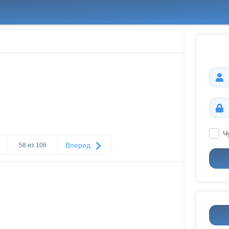
Ч
Вперед
58 из 106