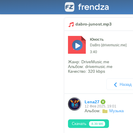
dabro-junost.mp3
Юность
DaBro [drivemusic.me]
mp3
3:40
Жанр: DriveMusic.me
Альбом: drivemusic.me
Качество: 320 kbps
Назад
Lena27
12 Фев 2025, 19:01
Альбом:
Музыка
Скачать
8.39 Мб