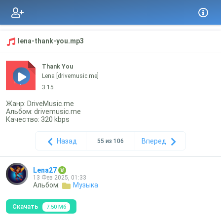
lena-thank-you.mp3
Thank You
Lena [drivemusic.me]
mp3
3:15
Жанр: DriveMusic.me
Альбом: drivemusic.me
Качество: 320 kbps
Назад
Вперед
55 из 106
Lena27
13 Фев 2025, 01:33
Альбом:
Музыка
Скачать
7.50 Мб