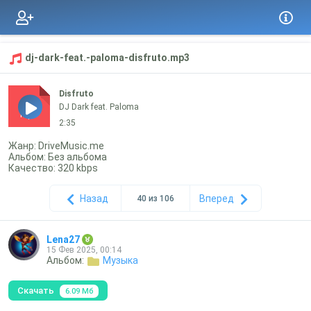
dj-dark-feat.-paloma-disfruto.mp3
Disfruto
DJ Dark feat. Paloma
mp3
2:35
Жанр: DriveMusic.me
Альбом: Без альбома
Качество: 320 kbps
Назад
Вперед
40 из 106
Lena27
15 Фев 2025, 00:14
Альбом:
Музыка
Скачать
6.09 Мб