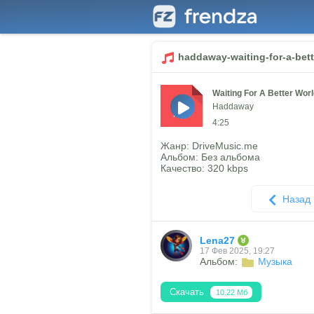
haddaway-waiting-for-a-bet
Waiting For A Better Wor
Haddaway
mp3
4:25
Жанр: DriveMusic.me
Альбом: Без альбома
Качество: 320 kbps
Назад
Lena27
17 Фев 2025, 19:27
Альбом:
Музыка
Скачать
10.22 Мб