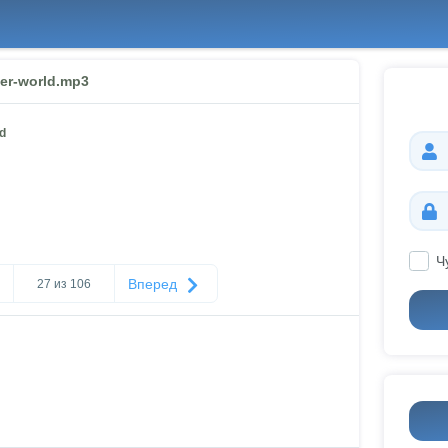
ter-world.mp3
ld
Ч
Вперед
27 из 106