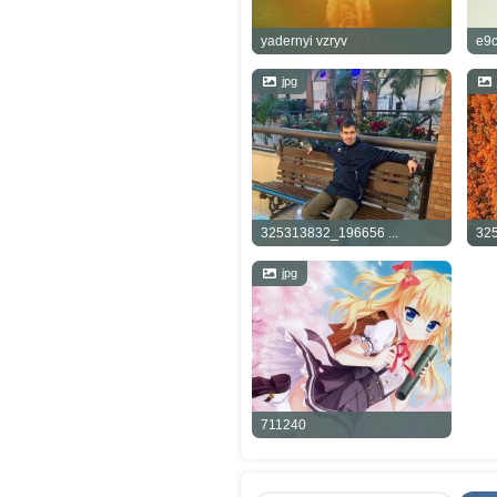
yadernyi vzryv
e9c
jpg
325313832_196656 ...
325
jpg
711240