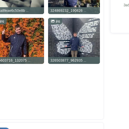
За
a8feae6c50e8b ...
324869232_190826 ...
jpg
jpg
603716_132075 ...
326503877_962935 ...