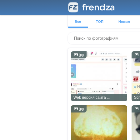
Все
ТОП
Новые
jpg
Web версия сайта ...
Scr
jpg