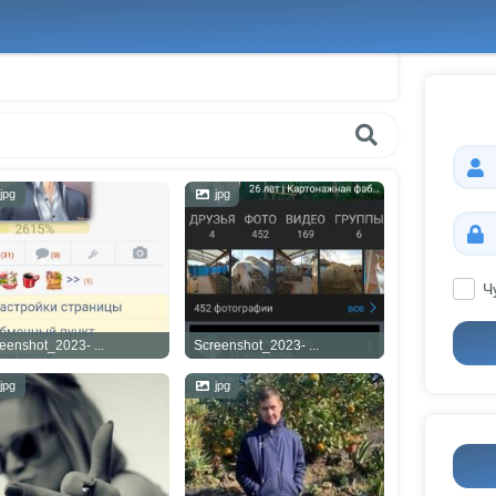
jpg
jpg
Ч
eenshot_2023- ...
Screenshot_2023- ...
jpg
jpg