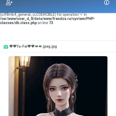
Warning
: PDOStatement::execute(): SQLSTATE[HY000]: General error:
1267 Illegal mix of collations (utf8mb3_general_ci,IMPLICIT) and
(utf8mb4_general_ci,COERCIBLE) for operation '=' in
/var/www/user_d_8/data/www/frendza.ru/system/PHP-
classes/db.class.php
on line
73
🖤🖤Ya-Fei🖤🖤💋💋.jpeg.jpg