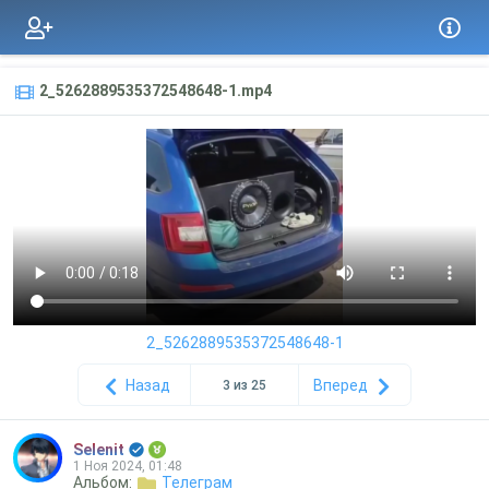
2_5262889535372548648-1.mp4
2_5262889535372548648-1
Назад
Вперед
3 из 25
Selenit
1 Ноя 2024, 01:48
Альбом:
Телеграм