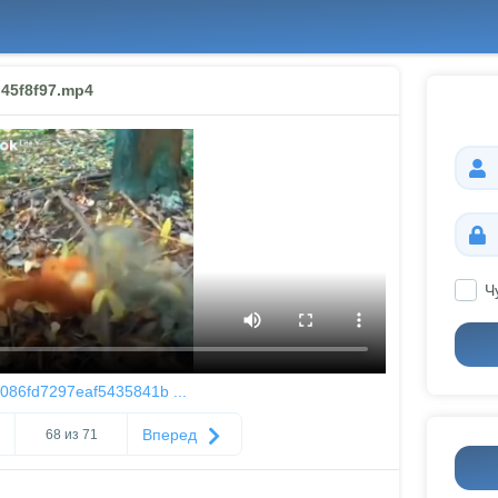
45f8f97.mp4
Ч
086fd7297eaf5435841b ...
Вперед
68 из 71