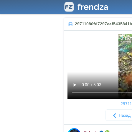
29711086fd7297eaf5435841b
29711
Назад