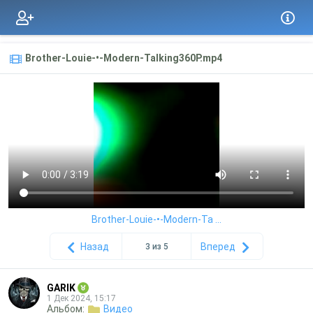
Brother-Louie-•-Modern-Talking360P.mp4
Brother-Louie-•-Modern-Ta ...
Назад
Вперед
3 из 5
GARIK
1 Дек 2024, 15:17
Альбом:
Видео