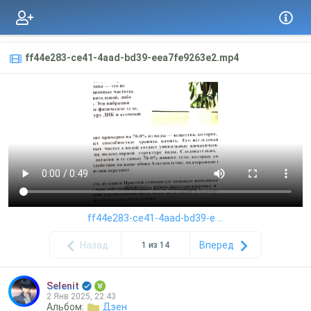
ff44e283-ce41-4aad-bd39-eea7fe9263e2.mp4
ff44e283-ce41-4aad-bd39-e ...
Назад
Вперед
1 из 14
Selenit
2 Янв 2025, 22:43
Альбом:
Дзен