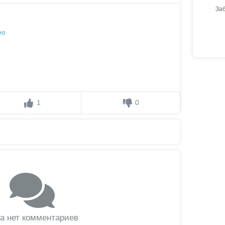
За
ео
1
0
а нет комментариев