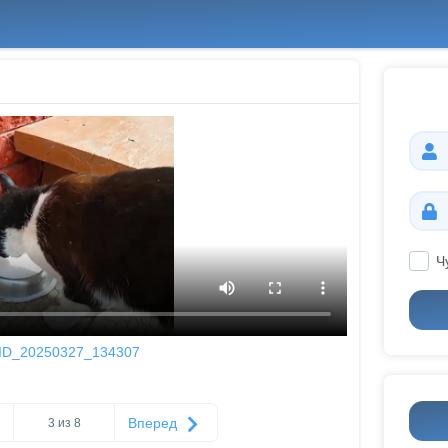
Ч
ID_20250327_134307
Вперед
3 из 8