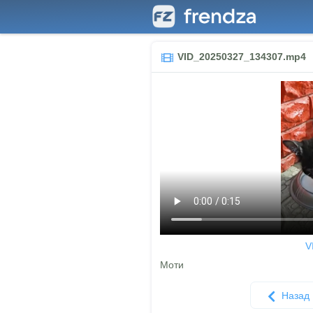
VID_20250327_134307.mp4
V
Моти
Назад