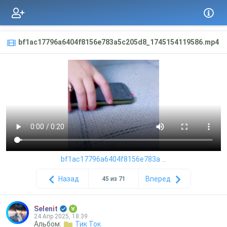
bf1ac17796a6404f8156e783a5c205d8_1745154119586.mp4
bf1ac17796a6404f8156e783a ...
Назад
Вперед
45 из 71
Selenit
24 Апр 2025, 18:39
Альбом:
Тик Ток