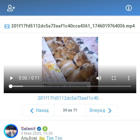
201f17fd5112dc5a73aaf1c40cca4361_1746019764036.mp4
201f17fd5112dc5a73aaf1c40 ...
Назад
Вперед
39 из 71
Selenit
5 Мая 2025, 15:30
Альбом:
Тик Ток