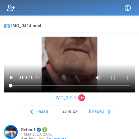
IMG_0414.mp4
IMG_0414
18+
Назад
Вперед
20 из 25
Selenit
1 Мая 2023, 23:36
Альбом:
Телеграм