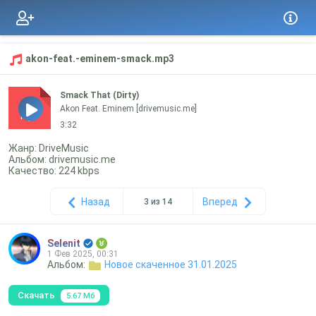
akon-feat.-eminem-smack.mp3
Smack That (Dirty)
Akon Feat. Eminem [drivemusic.me]
mp3
3:32
Жанр: DriveMusic
Альбом: drivemusic.me
Качество: 224 kbps
Назад
Вперед
3 из 14
Selenit
1 Фев 2025, 00:31
Альбом:
Новое скаченное 31.01.2025
Скачать
5.67 Мб