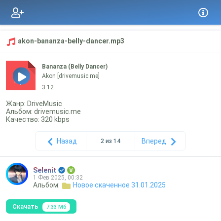
akon-bananza-belly-dancer.mp3
Bananza (Belly Dancer)
Akon [drivemusic.me]
mp3
3:12
Жанр: DriveMusic
Альбом: drivemusic.me
Качество: 320 kbps
Назад
Вперед
2 из 14
Selenit
1 Фев 2025, 00:32
Альбом:
Новое скаченное 31.01.2025
Скачать
7.33 Мб