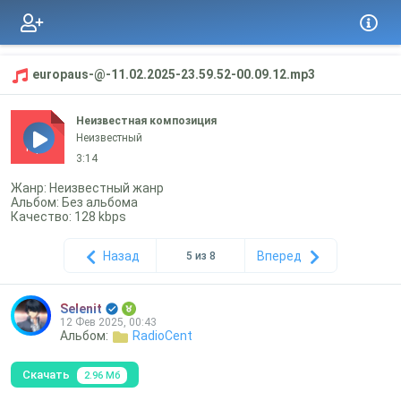
europaus-@-11.02.2025-23.59.52-00.09.12.mp3
Неизвестная композиция
Неизвестный
mp3
3:14
Жанр: Неизвестный жанр
Альбом: Без альбома
Качество: 128 kbps
Назад
Вперед
5 из 8
Selenit
12 Фев 2025, 00:43
Альбом:
RadioCent
Скачать
2.96 Мб