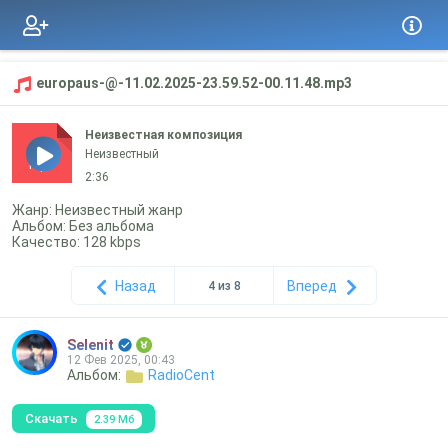
europaus-@-11.02.2025-23.59.52-00.11.48.mp3
Неизвестная композиция
Неизвестный
mp3
2:36
Жанр: Неизвестный жанр
Альбом: Без альбома
Качество: 128 kbps
Назад
Вперед
4 из 8
Selenit
12 Фев 2025, 00:43
Альбом:
RadioCent
Скачать
2.39 Мб